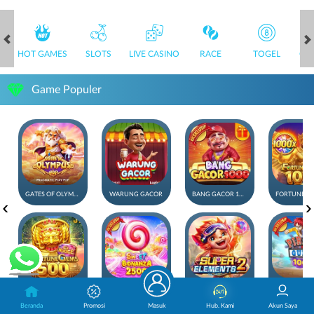
HOT GAMES
SLOTS
LIVE CASINO
RACE
TOGEL
OL
Game Populer
GATES OF OLYMPUS POP
WARUNG GACOR
BANG GACOR 1000
FORTUNE GEMS 500
SWEET BONANZA 2500
SUPER ELEMENTS 2
Beranda
Promosi
Masuk
Hub. Kami
Akun Saya